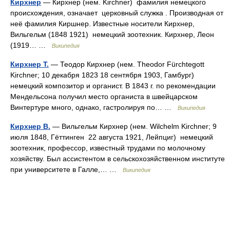
Кирхнер
— Кирхнер (нем. Kirchner) фамилия немецкого
происхождения, означает церковный служка . Производная от
неё фамилия Киршнер. Известные носители Кирхнер,
Вильгельм (1848 1921) немецкий зоотехник. Кирхнер, Леон
(1919… …
Википедия
Кирхнер Т.
— Теодор Кирхнер (нем. Theodor Fürchtegott
Kirchner; 10 декабря 1823 18 сентября 1903, Гамбург)
немецкий композитор и органист. В 1843 г. по рекомендации
Мендельсона получил место органиста в швейцарском
Винтертуре много, однако, гастролируя по… …
Википедия
Кирхнер В.
— Вильгельм Кирхнер (нем. Wilchelm Kirchner; 9
июля 1848, Гёттинген 22 августа 1921, Лейпциг) немецкий
зоотехник, профессор, известный трудами по молочному
хозяйству. Был ассистентом в сельскохозяйственном институте
при университете в Галле,… …
Википедия