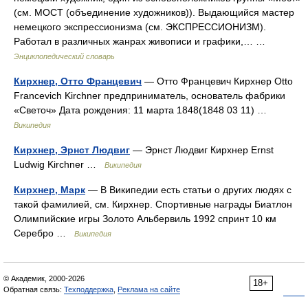
(см. МОСТ (объединение художников)). Выдающийся мастер
немецкого экспрессионизма (см. ЭКСПРЕССИОНИЗМ).
Работал в различных жанрах живописи и графики,… …
Энциклопедический словарь
Кирхнер, Отто Францевич
— Отто Францевич Кирхнер Otto
Francevich Kirchner предприниматель, основатель фабрики
«Светоч» Дата рождения: 11 марта 1848(1848 03 11) …
Википедия
Кирхнер, Эрнст Людвиг
— Эрнст Людвиг Кирхнер Ernst
Ludwig Kirchner …
Википедия
Кирхнер, Марк
— В Википедии есть статьи о других людях с
такой фамилией, см. Кирхнер. Спортивные награды Биатлон
Олимпийские игры Золото Альбервиль 1992 спринт 10 км
Серебро …
Википедия
© Академик, 2000-2026
18+
Обратная связь:
Техподдержка
,
Реклама на сайте