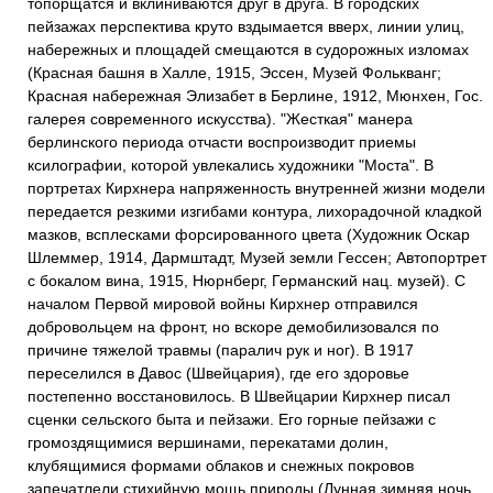
топорщатся и вклиниваются друг в друга. В городских
пейзажах перспектива круто вздымается вверх, линии улиц,
набережных и площадей смещаются в судорожных изломах
(Красная башня в Халле, 1915, Эссен, Музей Фолькванг;
Красная набережная Элизабет в Берлине, 1912, Мюнхен, Гос.
галерея современного искусства). "Жесткая" манера
берлинского периода отчасти воспроизводит приемы
ксилографии, которой увлекались художники "Моста". В
портретах Кирхнера напряженность внутренней жизни модели
передается резкими изгибами контура, лихорадочной кладкой
мазков, всплесками форсированного цвета (Художник Оскар
Шлеммер, 1914, Дармштадт, Музей земли Гессен; Автопортрет
с бокалом вина, 1915, Нюрнберг, Германский нац. музей). С
началом Первой мировой войны Кирхнер отправился
добровольцем на фронт, но вскоре демобилизовался по
причине тяжелой травмы (паралич рук и ног). В 1917
переселился в Давос (Швейцария), где его здоровье
постепенно восстановилось. В Швейцарии Кирхнер писал
сценки сельского быта и пейзажи. Его горные пейзажи с
громоздящимися вершинами, перекатами долин,
клубящимися формами облаков и снежных покровов
запечатлели стихийную мощь природы (Лунная зимняя ночь,