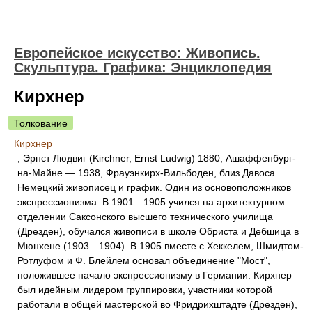
Европейское искусство: Живопись.
Скульптура. Графика: Энциклопедия
Кирхнер
Толкование
Кирхнер
, Эрнст Людвиг (Kirchner, Ernst Ludwig) 1880, Ашаффенбург-
на-Майне — 1938, Фрауэнкирх-Вильбоден, близ Давоса.
Немецкий живописец и график. Один из основоположников
экспрессионизма. В 1901—1905 учился на архитектурном
отделении Саксонского высшего технического училища
(Дрезден), обучался живописи в школе Обриста и Дебшица в
Мюнхене (1903—1904). В 1905 вместе с Хеккелем, Шмидтом-
Ротлуфом и Ф. Блейлем основал объединение "Мост",
положившее начало экспрессионизму в Германии. Кирхнер
был идейным лидером группировки, участники которой
работали в общей мастерской во Фридрихштадте (Дрезден),