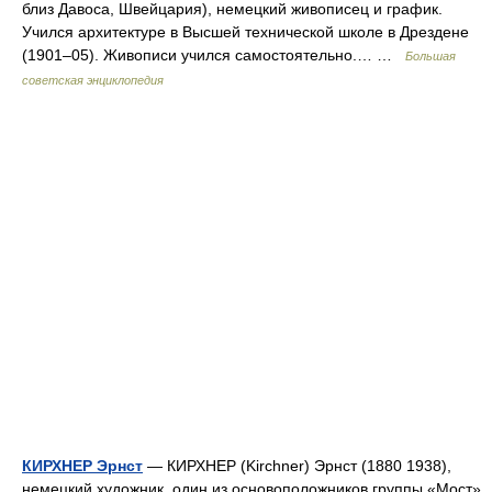
близ Давоса, Швейцария), немецкий живописец и график.
Учился архитектуре в Высшей технической школе в Дрездене
(1901‒05). Живописи учился самостоятельно.… …
Большая
советская энциклопедия
КИРХНЕР Эрнст
— КИРХНЕР (Kirchner) Эрнст (1880 1938),
немецкий художник, один из основоположников группы «Мост»