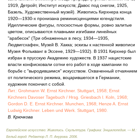
1919, Детройт, Институт искусств; Давос под снегом, 1925,
Базель, Художественный музей). Живопись Кирхнера конца
1920—1930-х пронизана реминисценциями югендстиля.
Идиллические фигуры, плоскостные формы, ровно залитые
цветом, описываются плавными изгибами линейных
"арабесок" (Три обнаженных в лесу, 1934—1935,
Людвигсхафен, Музей В. Хакка; эскизы к настенной живописи
Музея Фолькванг в Эссене, 1929—1932). В 1931 Кирхнер был
избран в прусскую Академию художеств. В 1937 нацистские
власти конфисковали сотни его работ в ходе кампании по
борьбе с "выродившимся" искусством. Охваченный отчаянием
от политического режима, воцарившегося в Германии,
художник покончил с собой.
Лит.: Grohmann W. Ernst Kirchner. Stuttgart, 1958; Ernst
Kirchners Davoser Tagebuch / Hrsg. Griesbach l. Koln, 1968;
Gordon D. E. Ernst Kirchner. Munchen, 1968; Henze A. Ernst
Ludwig Kirchner. Leben und Werk. Stuttgart, 1980.
В. Крючкова
Европейское искусство: Живопись. Скульптура. Графика: Энциклопедия. — М.:
Белый город
.
Редактор Л. П. Анурова
.
2006
.