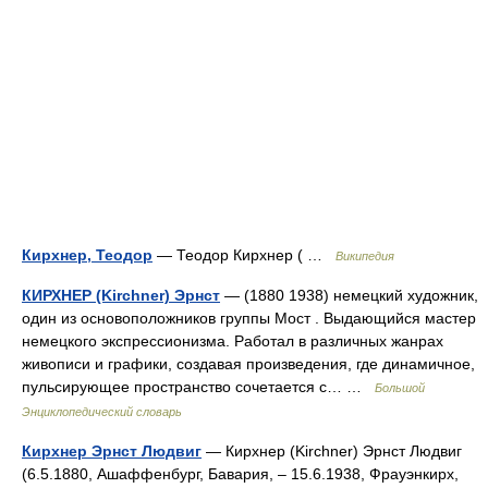
Кирхнер, Теодор
— Теодор Кирхнер ( …
Википедия
КИРХНЕР (Kirchner) Эрнст
— (1880 1938) немецкий художник,
один из основоположников группы Мост . Выдающийся мастер
немецкого экспрессионизма. Работал в различных жанрах
живописи и графики, создавая произведения, где динамичное,
пульсирующее пространство сочетается с… …
Большой
Энциклопедический словарь
Кирхнер Эрнст Людвиг
— Кирхнер (Kirchner) Эрнст Людвиг
(6.5.1880, Ашаффенбург, Бавария, ‒ 15.6.1938, Фрауэнкирх,