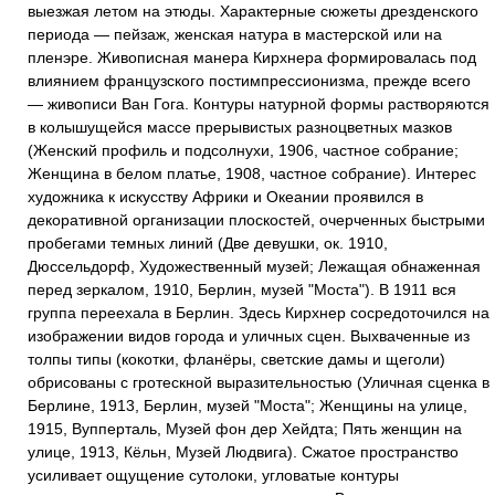
выезжая летом на этюды. Характерные сюжеты дрезденского
периода — пейзаж, женская натура в мастерской или на
пленэре. Живописная манера Кирхнера формировалась под
влиянием французского постимпрессионизма, прежде всего
— живописи Ван Гога. Контуры натурной формы растворяются
в колышущейся массе прерывистых разноцветных мазков
(Женский профиль и подсолнухи, 1906, частное собрание;
Женщина в белом платье, 1908, частное собрание). Интерес
художника к искусству Африки и Океании проявился в
декоративной организации плоскостей, очерченных быстрыми
пробегами темных линий (Две девушки, ок. 1910,
Дюссельдорф, Художественный музей; Лежащая обнаженная
перед зеркалом, 1910, Берлин, музей "Моста"). В 1911 вся
группа переехала в Берлин. Здесь Кирхнер сосредоточился на
изображении видов города и уличных сцен. Выхваченные из
толпы типы (кокотки, фланёры, светские дамы и щеголи)
обрисованы с гротескной выразительностью (Уличная сценка в
Берлине, 1913, Берлин, музей "Моста"; Женщины на улице,
1915, Вупперталь, Музей фон дер Хейдта; Пять женщин на
улице, 1913, Кёльн, Музей Людвига). Сжатое пространство
усиливает ощущение сутолоки, угловатые контуры